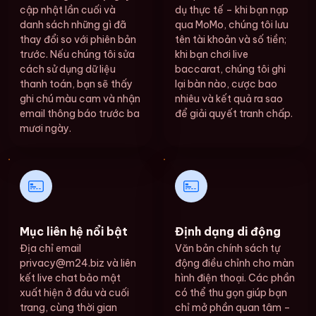
cập nhật lần cuối và
dụ thực tế – khi bạn nạp
danh sách những gì đã
qua MoMo, chúng tôi lưu
thay đổi so với phiên bản
tên tài khoản và số tiền;
trước. Nếu chúng tôi sửa
khi bạn chơi live
cách sử dụng dữ liệu
baccarat, chúng tôi ghi
thanh toán, bạn sẽ thấy
lại bàn nào, cược bao
ghi chú màu cam và nhận
nhiêu và kết quả ra sao
email thông báo trước ba
để giải quyết tranh chấp.
mươi ngày.
Mục liên hệ nổi bật
Định dạng di động
Địa chỉ email
Văn bản chính sách tự
privacy@m24.biz
và liên
động điều chỉnh cho màn
kết live chat bảo mật
hình điện thoại. Các phần
xuất hiện ở đầu và cuối
có thể thu gọn giúp bạn
trang, cùng thời gian
chỉ mở phần quan tâm –