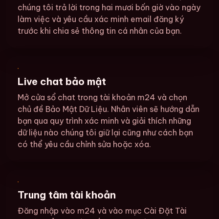
chúng tôi trả lời trong hai mươi bốn giờ vào ngày
làm việc và yêu cầu xác minh email đăng ký
trước khi chia sẻ thông tin cá nhân của bạn.
Live chat bảo mật
Mở cửa sổ chat trong tài khoản m24 và chọn
chủ đề Bảo Mật Dữ Liệu. Nhân viên sẽ hướng dẫn
bạn qua quy trình xác minh và giải thích những
dữ liệu nào chúng tôi giữ lại cũng như cách bạn
có thể yêu cầu chỉnh sửa hoặc xóa.
Trung tâm tài khoản
Đăng nhập vào m24 và vào mục Cài Đặt Tài