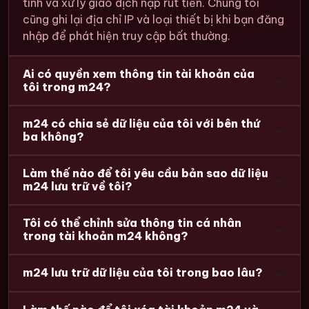
tính và xử lý giao dịch nạp rút tiền. Chúng tôi
cũng ghi lại địa chỉ IP và loại thiết bị khi bạn đăng
nhập để phát hiện truy cập bất thường.
Ai có quyền xem thông tin tài khoản của
tôi trong m24?
m24 có chia sẻ dữ liệu của tôi với bên thứ
ba không?
Làm thế nào để tôi yêu cầu bản sao dữ liệu
m24 lưu trữ về tôi?
Tôi có thể chỉnh sửa thông tin cá nhân
trong tài khoản m24 không?
m24 lưu trữ dữ liệu của tôi trong bao lâu?