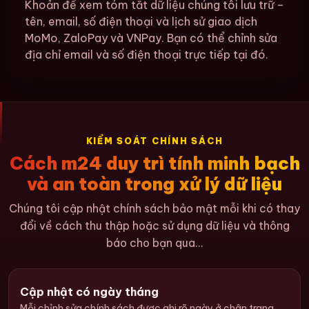
Khoản để xem tóm tắt dữ liệu chúng tôi lưu trữ –
tên, email, số điện thoại và lịch sử giao dịch
MoMo, ZaloPay và VNPay. Bạn có thể chỉnh sửa
địa chỉ email và số điện thoại trực tiếp tại đó.
KIỂM SOÁT CHÍNH SÁCH
Cách m24 duy trì tính minh bạch
và an toàn trong xử lý dữ liệu
Chúng tôi cập nhật chính sách bảo mật mỗi khi có thay
đổi về cách thu thập hoặc sử dụng dữ liệu và thông
báo cho bạn qua...
Cập nhật có ngày tháng
Mỗi chỉnh sửa chính sách được ghi rõ ngày ở chân trang.